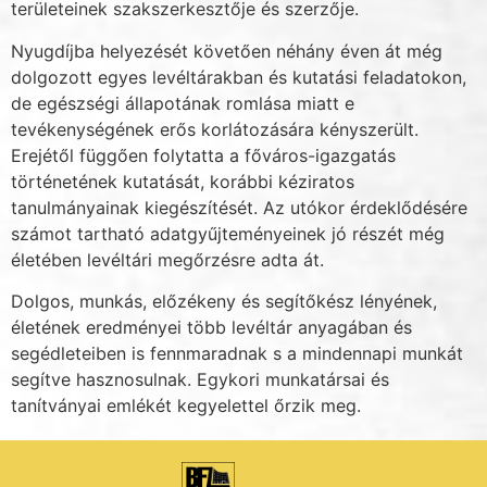
területeinek szakszerkesztője és szerzője.
Nyugdíjba helyezését követően néhány éven át még
dolgozott egyes levéltárakban és kutatási feladatokon,
de egészségi állapotának romlása miatt e
tevékenységének erős korlá­tozására kényszerült.
Erejétől függően folytatta a főváros-igazgatás
történetének kutatását, korábbi kéziratos
tanulmányainak kiegészítését. Az utókor érdeklődésére
számot tartható adatgyűjteményeinek jó részét még
életében levéltári megőrzésre adta át.
Dolgos, munkás, előzékeny és segítőkész lényének,
életének eredményei több levéltár anyagában és
segédleteiben is fennmaradnak s a mindennapi munkát
segítve hasznosulnak. Egykori munkatársai és
tanítványai emlékét kegyelettel őrzik meg.