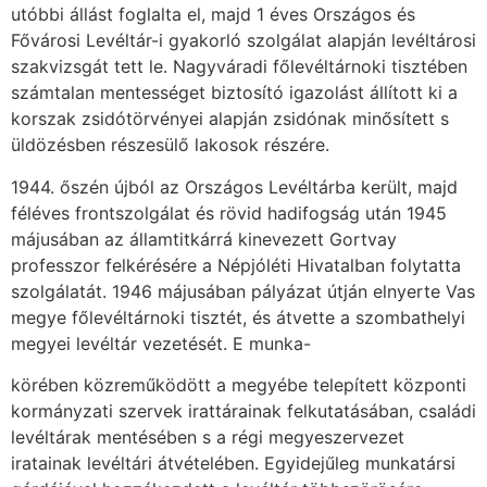
utóbbi állást foglalta el, majd 1 éves Országos és
Fővárosi Levéltár-i gyakorló szolgálat alapján levéltárosi
szakvizsgát tett le. Nagyváradi főlevéltárnoki tisztében
számtalan mentességet biztosító igazolást állított ki a
korszak zsidótörvényei alapján zsidónak minősített s
üldözésben részesülő lakosok részére.
1944. őszén újból az Országos Levéltárba került, majd
féléves frontszolgálat és rövid hadifogság után 1945
májusában az államtitkárrá kinevezett Gortvay
professzor felkérésére a Népjóléti Hivatalban folytatta
szolgálatát. 1946 májusában pályázat útján elnyerte Vas
megye főlevéltárnoki tisztét, és átvette a szombathelyi
megyei levéltár vezetését. E munka-
körében közreműködött a megyébe telepített központi
kormányzati szervek irattárainak fel­kutatásában, családi
levéltárak mentésében s a régi megyeszervezet
iratainak levéltári átvé­telében. Egyidejűleg munkatársi