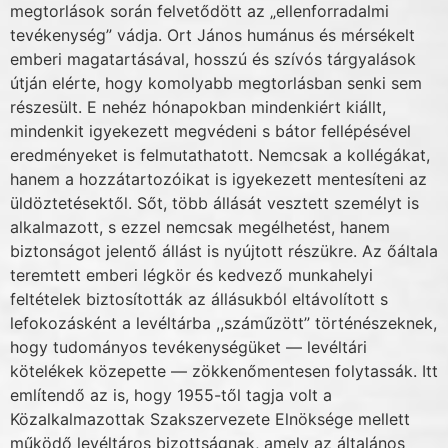
megtorlások során felvetődött az „el­lenforradalmi
tevékenység” vádja. Ort János humánus és mérsékelt
emberi magatartásával, hosszú és szívós tárgyalások
útján elérte, hogy komolyabb megtorlásban senki sem
része­sült. E nehéz hónapokban mindenkiért kiállt,
mindenkit igyekezett megvédeni s bátor fel­lépésével
eredményeket is felmutathatott. Nemcsak a kollégákat,
hanem a hozzátartozóikat is igyekezett mentesíteni az
üldöztetésektől. Sőt, több állását vesztett személyt is
alkalma­zott, s ezzel nemcsak megélhetést, hanem
biztonságot jelentő állást is nyújtott részükre. Az őáltala
teremtett emberi légkör és kedvező munkahelyi
feltételek biztosították az állásukból eltávolított s
lefokozásként a levéltárba ,,száműzött” történészeknek,
hogy tudományos te­vékenységüket — levéltári
kötelékek közepette — zökkenőmentesen folytassák. Itt
emlí­tendő az is, hogy 1955-től tagja volt a
Közalkalmazottak Szakszervezete Elnöksége mellett
működő levéltáros bizottságnak, amely az általános