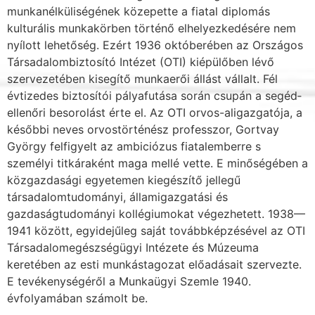
munkanélküliségének közepette a fiatal diplo­más
kulturális munkakörben történő elhelyezkedésére nem
nyílott lehetőség. Ezért 1936 októberében az Országos
Társadalombiztosító Intézet (OTI) kiépülőben lévő
szervezetében kisegítő munkaerői állást vállalt. Fél
évtizedes biztosítói pályafutása során csupán a segéd­
ellenőri besorolást érte el. Az OTI orvos-aligazgatója, a
későbbi neves orvostörténész pro­fesszor, Gortvay
György felfigyelt az ambiciózus fiatalemberre s
személyi titkáraként maga mellé vette. E minőségében a
közgazdasági egyetemen kiegészítő jellegű
társadalomtudo­mányi, államigazgatási és
gazdaságtudományi kollégiumokat végezhetett. 1938—
1941 kö­zött, egyidejűleg saját továbbképzésével az OTI
Társadalomegészségügyi Intézete és Múze­uma
keretében az esti munkástagozat előadásait szervezte.
E tevékenységéről a Munkaügyi Szemle 1940.
évfolyamában számolt be.