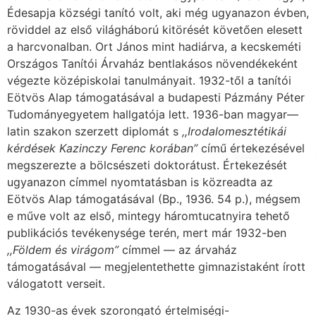
Édesapja községi tanító volt, aki még ugyanazon évben,
röviddel az első világháború kitörését követően elesett
a harcvo­nalban. Ort János mint hadiárva, a kecskeméti
Országos Tanítói Árvaház bentlakásos nö­vendékeként
végezte középiskolai tanulmányait. 1932-től a tanítói
Eötvös Alap támogatásá­val a budapesti Pázmány Péter
Tudományegyetem hallgatója lett. 1936-ban magyar—
latin szakon szerzett diplomát s
,,Irodalomesztétikái
kérdések Kazinczy Ferenc korában”
című értekezésével
megszerezte a bölcsészeti doktorátust. Értekezését
ugyanazon címmel nyom­tatásban is közreadta az
Eötvös Alap támogatásával (Bp., 1936. 54 p.), mégsem
e műve volt az első, mintegy háromtucatnyira tehető
publikációs tevékenysége terén, mert már 1932-ben
,,Földem és virágom”
címmel — az árvaház
támogatásával — megjelentethette gimnazistaként írott
válogatott verseit.
Az 1930-as évek szorongató értelmiségi-