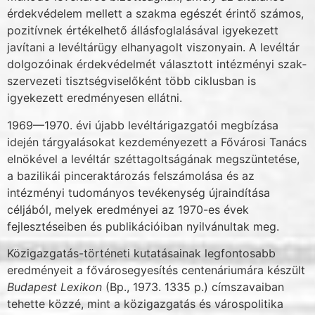
érdekvédelem mellett a szakma egé­szét érintő számos,
pozitívnek értékelhető állásfoglalásával igyekezett
javítani a levéltárügy elhanyagolt viszonyain. A levéltár
dolgozóinak érdekvédelmét választott intézményi szak­
szervezeti tisztségviselőként több ciklusban is
igyekezett eredményesen ellátni.
1969—1970. évi újabb levéltárigazgatói megbízása
idején tárgyalásokat kezdeménye­zett a Fővárosi Tanács
elnökével a levéltár széttagoltságának megszüntetése,
a bazilikái pin­ceraktározás felszámolása és az
intézményi tudományos tevékenység újraindítása
céljából, melyek eredményei az 1970-es évek
fejlesztéseiben és publikációiban nyilvánultak meg.
Közigazgatás-történeti kutatásainak legfontosabb
eredményeit a fővárosegyesítés cen­tenáriumára készült
Budapest Lexikon
(Bp., 1973. 1335 p.) címszavaiban
tehette közzé, mint a közigazgatás és várospolitika