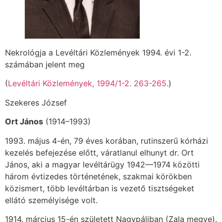
Nekrológja a Levéltári Közlemények 1994. évi 1-2.
számában jelent meg
(
Levéltári Közlemények, 1994/1-2. 263-265.
)
Szekeres József
Ort János
(1914–1993)
1993. május 4-én, 79 éves korában, rutinszerű kórházi
kezelés befejezése előtt, várat­lanul elhunyt dr. Ort
János, aki a magyar levéltárügy 1942—1974 közötti
három évtizedes történetének, szakmai körökben
közismert, több levéltárban is vezető tisztségeket
ellátó személyisége volt.
1914. március 15-én született Nagypáliban (Zala megye).