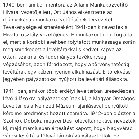
1940-ben, amikor mentora az Állami Munkaközvetítő
Hivatal vezetője lett, Ort János elkészítette az
ifjúmunkások munkaközvetítésének tervezetét.
Tevékenysége elismerése­ként 1941-ben kinevezték a
Hivatal osztály vezetőjének. E munkakört nem foglalta
el, mert a korábbi években folytatott munkássága során
megismerkedett a levéltárakkal s kedvet kapva az
ottani szakmai és tudományos tevékenység
végzéséhez, azon fáradozott, hogy a törvényhatósági
levéltárak egyikében nyerjen alkalmazást. E törekvése
jegyében pályázato­kat nyújtott be levéltári állásokra.
1941- ben, amikor több erdélyi levéltárban üresedésben
lévő állásokra pályázatokat írtak ki, a Magyar Országos
Levéltár és a Nemzeti Múzeum ajánlásával benyújtott
kérelme eredményt hozott számára. 1942-ben először a
Szolnok-Doboka megyei Dés főlevéltárno­kává nevezték
ki, majd márciusban értesítést kapott, hogy Nagyvárad
városi levéltára főle­véltárnokává választották. Ez