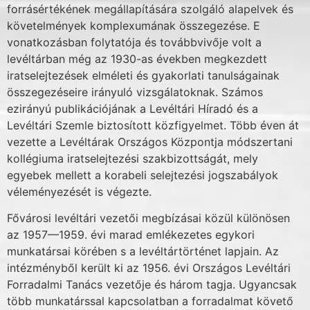
forrásértékének megállapítá­sára szolgáló alapelvek és
követelmények komplexumának összegezése. E
vonatkozásban folytatója és továbbvivője volt a
levéltárban még az 1930-as években megkezdett
iratselejte­zések elméleti és gyakorlati tanulságainak
összegezéseire irányuló vizsgálatoknak. Számos
ezirányú publikációjának a Levéltári Híradó és a
Levéltári Szemle biztosított közfigyelmet. Több éven át
vezette a Levéltárak Országos Központja módszertani
kollégiuma iratselejte­zési szakbizottságát, mely
egyebek mellett a korabeli selejtezési jogszabályok
véleménye­zését is végezte.
Fővárosi levéltári vezetői megbízásai közül különösen
az 1957—1959. évi marad emlé­kezetes egykori
munkatársai körében s a levéltártörténet lapjain. Az
intézményből került ki az 1956. évi Országos Levéltári
Forradalmi Tanács vezetője és három tagja. Ugyancsak
több munkatárssal kapcsolatban a forradalmat követő