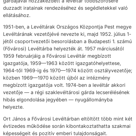
gárdájával hozzákezdett a levéltár többszörösére
duzzadt iratainak rendezéséhez és segédletekkel való
ellátásához.
1951-ben, a Levéltárak Országos Központja Pest megye
Levéltárának vezetőjévé ne­vezte ki, majd 1952. július 1-
jétől csoportvezetői besorolásban a Budapesti 1. számú
(Fővá­rosi) Levéltárba helyezték át. 1957 márciusától
1959 februárjáig a Fővárosi Levéltár meg­bízott
igazgatója, 1959—1963 között igazgatóhelyettese,
1964-től 1969-ig és 1970—1974 között osztályvezetője;
közben 1969—1970 között újból az intézmény
megbízott igazgatója volt. 1974-ben a levéltár akkori
vezetője — a régi szaklevéltárosi gárda lecserélésének
hibás elgondolása jegyében — nyugállományba
helyezte.
Ort János a Fővárosi Levéltárban eltöltött több mint két
évtizedes működése során ki­bontakoztathatta szakmai
képességeit és pozitív emberi tulajdonságait.