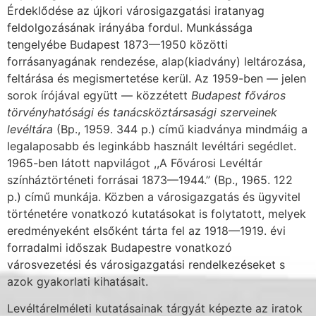
Érdeklődése az új­kori városigazgatási iratanyag
feldolgozásának irányába fordul. Munkássága
tengelyébe Budapest 1873—1950 közötti
forrásanyagának rendezése, alap(kiadvány) leltározása,
feltá­rása és megismertetése kerül. Az 1959-ben — jelen
sorok írójával együtt — közzétett
Budapest főváros
törvényhatósági és tanácsköztársasági szerveinek
levéltára
(Bp., 1959. 344 p.) című kiadványa mindmáig a
legalaposabb és leginkább használt levéltári segédlet.
1965-ben látott napvilágot ,,A Fővárosi Levéltár
színháztörténeti forrásai 1873—1944.” (Bp., 1965. 122
p.) című munkája. Közben a városigazgatás és ügyvitel
történetére vonat­kozó kutatásokat is folytatott, melyek
eredményeként elsőként tárta fel az 1918—1919. évi
forradalmi időszak Budapestre vonatkozó
városvezetési és városigazgatási rendelkezéseket s
azok gyakorlati kihatásait.
Levéltárelméleti kutatásainak tárgyát képezte az iratok