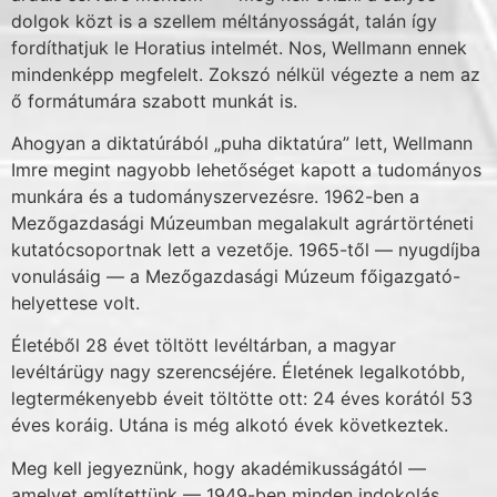
dolgok közt is a szellem méltányosságát, talán így
fordíthatjuk le Horatius intelmét. Nos, Wellmann ennek
mindenképp megfelelt. Zokszó nélkül végezte a nem az
ő formátumára szabott munkát is.
Ahogyan a diktatúrából „puha diktatúra” lett, Wellmann
Imre megint nagyobb lehető­séget kapott a tudományos
munkára és a tudományszervezésre. 1962-ben a
Mezőgazdasági Múzeumban megalakult agrártörténeti
kutatócsoportnak lett a vezetője. 1965-től — nyug­díjba
vonulásáig — a Mezőgazdasági Múzeum főigazgató-
helyettese volt.
Életéből 28 évet töltött levéltárban, a magyar
levéltárügy nagy szerencséjére. Életének legalkotóbb,
legtermékenyebb éveit töltötte ott: 24 éves korától 53
éves koráig. Utána is még alkotó évek következtek.
Meg kell jegyeznünk, hogy akadémikusságától —
amelyet említettünk — 1949-ben minden indokolás