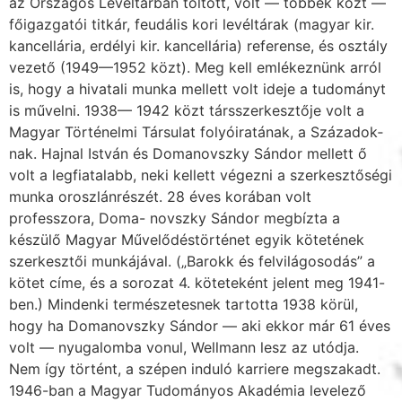
az Országos Levéltárban töltött, volt — többek közt —
főigazgatói titkár, feudális kori levéltárak (magyar kir.
kancellária, erdélyi kir. kancellária) referense, és osztály
vezető (1949—1952 közt). Meg kell emlékez­nünk arról
is, hogy a hivatali munka mellett volt ideje a tudományt
is művelni. 1938— 1942 közt társszerkesztője volt a
Magyar Történelmi Társulat folyóiratának, a Századok­
nak. Hajnal István és Domanovszky Sándor mellett ő
volt a legfiatalabb, neki kellett vé­gezni a szerkesztőségi
munka oroszlánrészét. 28 éves korában volt
professzora, Doma- novszky Sándor megbízta a
készülő Magyar Művelődéstörténet egyik kötetének
szerkesz­tői munkájával. („Barokk és felvilágosodás” a
kötet címe, és a sorozat 4. köteteként jelent meg 1941-
ben.) Mindenki természetesnek tartotta 1938 körül,
hogy ha Domanovszky Sán­dor — aki ekkor már 61 éves
volt — nyugalomba vonul, Wellmann lesz az utódja.
Nem így történt, a szépen induló karriere megszakadt.
1946-ban a Magyar Tudományos Akadémia levelező