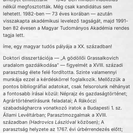
nélkül megfosztották. Még csak kandidátus sem
lehetett. 1982-ben — 73 éves korában — azután
visszakapta akadémikusi levelező tagságát, majd 1991-
ben 82 éve­sen a Magyar Tudományos Akadémia rendes
tagja lett.
íme, egy magyar tudós pályája a XX. században!
Doktori disszertációja — „A gödöllői Grassalkovich
uradalom gazdálkodása” — fi­gyelmét a XVIII. századi
parasztság élete felé fordította. Szinte valamennyi
munkája ezzel a kérdéskörrel foglalkozik. Mellőzzük a
pontos bibliográfiai adatokat, csak felsorolunk né­hányat
a fontosabb írásai közül: Néprajz és gazdaságtörténet;
Agrártörténetírásunk felada­tai; A Rákóczi
szabadságharcra vonatkozó iratok a Budapesti 1. sz.
Állami Levéltárban; Parasztmozgalmak a XVIII.
században
(Hadrovics Lászlóval
közösen); A
parasztság hely­zete az 1767. évi úrbérrendezés előtt;