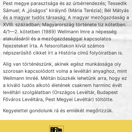
Pest megye parasztsága és az úrbérrendezés; Tessedik
Sámuel; A „jóságos” királynő (Mária Terézia); Bél Mátyás
és a magyar tudós társaság; A magyar mezőgazdaság a
XVIII. században; Magyarország története tíz kötetben.
4/1—2. kötetben (1989) Wellmann Imre a népesség
alakulásáról és a mezőgazdasággal kapcsolatos
fejezeteket írta. A felsoroltakon kívül számos
népszerűsítő cikket írt a História című folyó­iratban is.
Alig van történészünk, akinek egész munkássága oly
szorosan kapcsolódott volna a le­véltári anyaghoz, mint
Wellmann Imréé. Méltán büszkék lehetünk arra, hogy ez
a kiváló tudós alkotó életének csaknem harminc évét
levéltári szolgálatban (Országos Levéltár, Bu­dapest
Főváros Levéltára, Pest Megyei Levéltár) töltötte.
Kegyelettel gondolunk rá és emlékét megőrizzük.