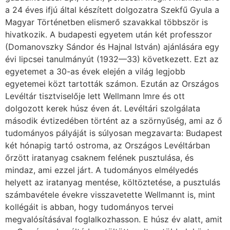
a 24 éves ifjú által készített dolgozatra Szekfű Gyula a
Magyar Törté­netben elismerő szavakkal többször is
hivatkozik. A budapesti egyetem után két professzor
(Domanovszky Sándor és Hajnal István) ajánlására egy
évi lipcsei tanulmányút (1932—33) következett. Ezt az
egyetemet a 30-as évek elején a világ legjobb
egyetemei közt tartották számon. Ezután az Országos
Levéltár tisztviselője lett Wellmann Imre és ott
dolgozott ke­rek húsz éven át. Levéltári szolgálata
második évtizedében történt az a szörnyűség, ami az ő
tudományos pályáját is súlyosan megzavarta: Budapest
két hónapig tartó ostroma, az Or­szágos Levéltárban
őrzött iratanyag csaknem felének pusztulása, és
mindaz, ami ezzel járt. A tudományos elmélyedés
helyett az iratanyag mentése, költöztetése, a pusztulás
számba­vétele évekre visszavetette Wellmannt is, mint
kollégáit is abban, hogy tudományos tervei
megvalósításával foglalkozhasson. E húsz év alatt, amit