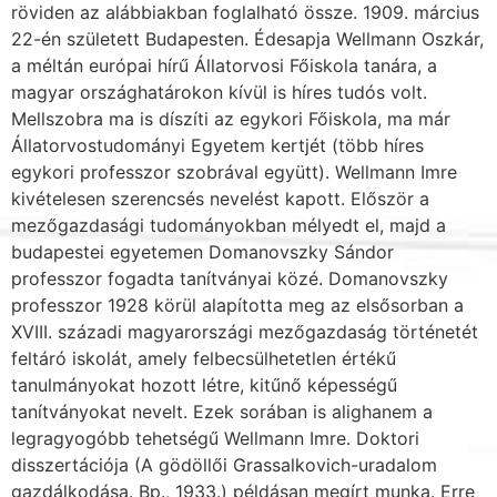
röviden az alábbiakban foglalható össze. 1909. március
22-én szü­letett Budapesten. Édesapja Wellmann Oszkár,
a méltán európai hírű Állatorvosi Főiskola tanára, a
magyar országhatárokon kívül is híres tudós volt.
Mellszobra ma is díszíti az egy­kori Főiskola, ma már
Állatorvostudományi Egyetem kertjét (több híres
egykori pro­fesszor szobrával együtt). Wellmann Imre
kivételesen szerencsés nevelést kapott. Először a
mezőgazdasági tudományokban mélyedt el, majd a
budapestei egyetemen Domanovszky Sándor
professzor fogadta tanítványai közé. Domanovszky
professzor 1928 körül alapította meg az elsősorban a
XVIII. századi magyarországi mezőgazdaság történetét
feltáró iskolát, amely felbecsülhetetlen értékű
tanulmányokat hozott létre, kitűnő képességű
tanítványokat nevelt. Ezek sorában is alighanem a
legragyogóbb tehetségű Wellmann Imre. Doktori
disszertációja (A gödöllői Grassalkovich-uradalom
gazdálkodása. Bp., 1933.) példásan megírt munka. Erre