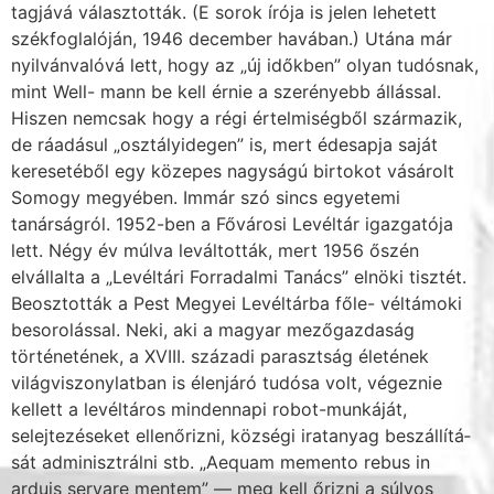
tagjává választották. (E sorok írója is jelen lehetett
székfoglalóján, 1946 december havában.) Utána már
nyilvánvalóvá lett, hogy az „új időkben” olyan tudósnak,
mint Well- mann be kell érnie a szerényebb állással.
Hiszen nemcsak hogy a régi értelmiségből szár­mazik,
de ráadásul „osztályidegen” is, mert édesapja saját
keresetéből egy közepes nagy­ságú birtokot vásárolt
Somogy megyében. Immár szó sincs egyetemi
tanárságról. 1952-ben a Fővárosi Levéltár igazgatója
lett. Négy év múlva leváltották, mert 1956 őszén
elvállalta a „Levéltári Forradalmi Tanács” elnöki tisztét.
Beosztották a Pest Megyei Levéltárba főle- véltámoki
besorolással. Neki, aki a magyar mezőgazdaság
történetének, a XVIII. századi parasztság életének
világviszonylatban is élenjáró tudósa volt, végeznie
kellett a levéltáros mindennapi robot-munkáját,
selejtezéseket ellenőrizni, községi iratanyag beszállítá­
sát adminisztrálni stb. „Aequam memento rebus in
arduis servare mentem” — meg kell őrizni a súlyos