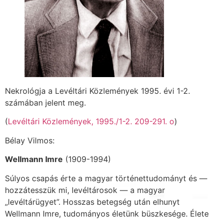
Nekrológja a Levéltári Közlemények 1995. évi 1-2.
számában jelent meg.
(
Levéltári Közlemények, 1995./1-2. 209-291. o
)
Bélay Vilmos:
Wellmann Imre
(1909-1994)
Súlyos csapás érte a magyar történettudományt és —
hozzátesszük mi, levéltárosok — a magyar
„levéltárügyet”. Hosszas betegség után elhunyt
Wellmann Imre, tudományos éle­tünk büszkesége. Élete