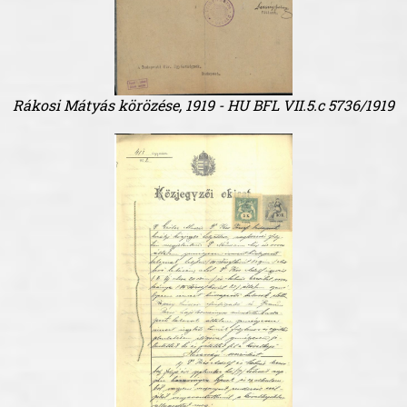
Rákosi Mátyás körözése, 1919 - HU BFL VII.5.c 5736/1919