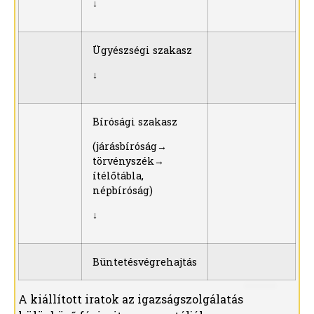
↓
Ügyészségi szakasz
↓
Bírósági szakasz
(járásbíróság→
törvényszék→
ítélőtábla,
népbíróság)
↓
Büntetésvégrehajtás
A kiállított iratok az igazságszolgálatás