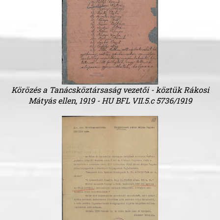
Körözés a Tanácsköztársaság vezetői - köztük Rákosi
Mátyás ellen, 1919 - HU BFL VII.5.c 5736/1919