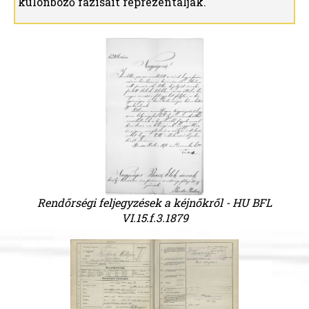
különböző fázisait reprezentálják.
Rendőrségi feljegyzések a kéjnőkről - HU BFL
VI.15.f.3.1879