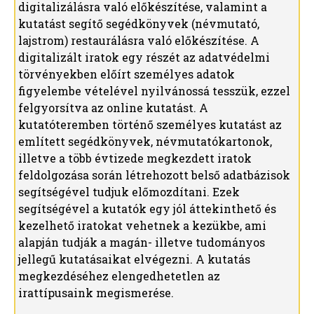
digitalizálásra való előkészítése, valamint a
kutatást segítő segédkönyvek (névmutató,
lajstrom) restaurálásra való előkészítése. A
digitalizált iratok egy részét az adatvédelmi
törvényekben előírt személyes adatok
figyelembe vételével nyilvánossá tesszük, ezzel
felgyorsítva az online kutatást. A
kutatóteremben történő személyes kutatást az
említett segédkönyvek, névmutatókartonok,
illetve a több évtizede megkezdett iratok
feldolgozása során létrehozott belső adatbázisok
segítségével tudjuk előmozdítani. Ezek
segítségével a kutatók egy jól áttekinthető és
kezelhető iratokat vehetnek a kezükbe, ami
alapján tudják a magán- illetve tudományos
jellegű kutatásaikat elvégezni. A kutatás
megkezdéséhez elengedhetetlen az
irattípusaink megismerése.