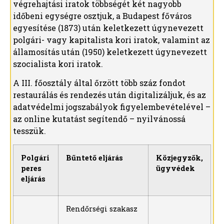
végrehajtási iratok többségét két nagyobb
időbeni egységre osztjuk, a Budapest főváros
egyesítése (1873) után keletkezett úgynevezett
polgári- vagy kapitalista kori iratok, valamint az
államosítás után (1950) keletkezett úgynevezett
szocialista kori iratok.
A III. főosztály által őrzött több száz fondot
restaurálás és rendezés után digitalizáljuk, és az
adatvédelmi jogszabályok figyelembevételével –
az online kutatást segítendő – nyilvánossá
tesszük.
Polgári
Bűntető eljárás
Közjegyzők,
peres
ügyvédek
eljárás
Rendőrségi szakasz