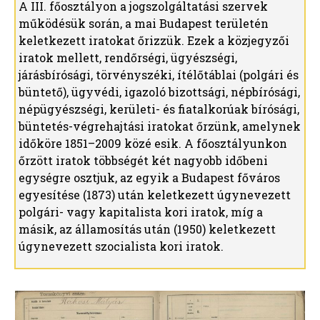
A III. főosztályon a jogszolgáltatási szervek
működésük során, a mai Budapest területén
keletkezett iratokat őrizzük. Ezek a közjegyzői
iratok mellett, rendőrségi, ügyészségi,
járásbírósági, törvényszéki, ítélőtáblai (polgári és
büntető), ügyvédi, igazoló bizottsági, népbírósági,
népügyészségi, kerületi- és fiatalkorúak bírósági,
büntetés-végrehajtási iratokat őrzünk, amelynek
időköre 1851–2009 közé esik. A főosztályunkon
őrzött iratok többségét két nagyobb időbeni
egységre osztjuk, az egyik a Budapest főváros
egyesítése (1873) után keletkezett úgynevezett
polgári- vagy kapitalista kori iratok, míg a
másik, az államosítás után (1950) keletkezett
úgynevezett szocialista kori iratok.