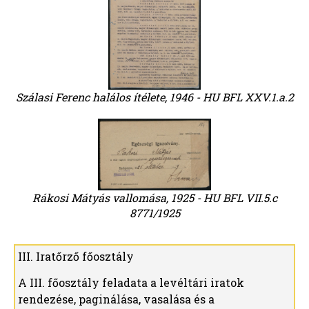
Szálasi Ferenc halálos ítélete, 1946 - HU BFL XXV.1.a.2
Rákosi Mátyás vallomása, 1925 - HU BFL VII.5.c
8771/1925
III. Iratőrző főosztály
A III. főosztály feladata a levéltári iratok
rendezése, paginálása, vasalása és a